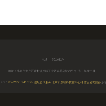
电话：1592612**
地址：北京市大兴区黄村镇芦城工业区管委会院内平房1号（集群注册）
 2026
WWW.DCJWK.COM
信息咨询服务
北京和然锦科技有限公司
信息咨询服务
版